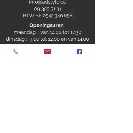
info@adstyle.be
09 355 51 31
BTW BE 0542.340.658
Openingsuren
maandag : van 14.00 tot 17.30
dinsdag : 9.00 tot 12.00 en van 14.00
tot 17.30 woensdag :
van 14.00 tot 17.30
do. en vrij. :
9.00 tot 12.00 en van 14.00
tot 17.30
Gesloten
op zaterdag, zondag en feestdagen
verlof: van 13/07 tem 24/07